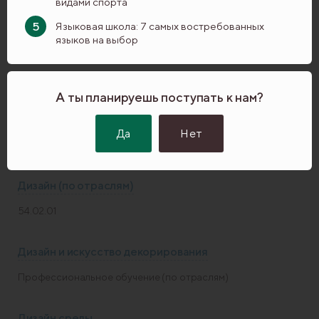
Педагогическое образование (с двумя профилями
видами спорта
подготовки)
Языковая школа: 7 самых востребованных
языков на выбор
Графический дизайн
Дизайн
А ты планируешь поступать к нам?
Графический дизайн (на базе СПО)
Да
Нет
Дизайн
Дизайн (по отраслям)
54.02.01
Дизайн и искусство декорирования
Профессиональное обучение (по отраслям)
Дизайн среды